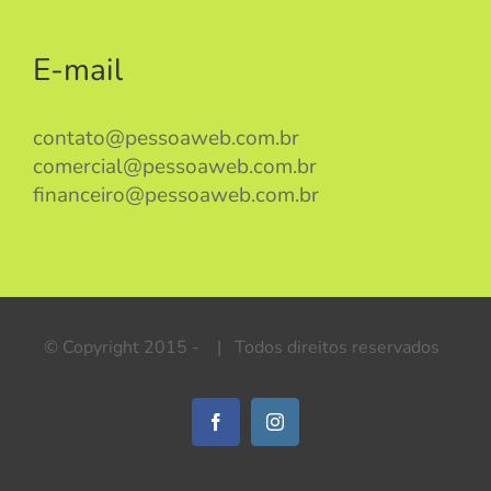
E-mail
contato@pessoaweb.com.br
comercial@pessoaweb.com.br
financeiro@pessoaweb.com.br
© Copyright 2015 -
| Todos direitos reservados
Facebook
Instagram