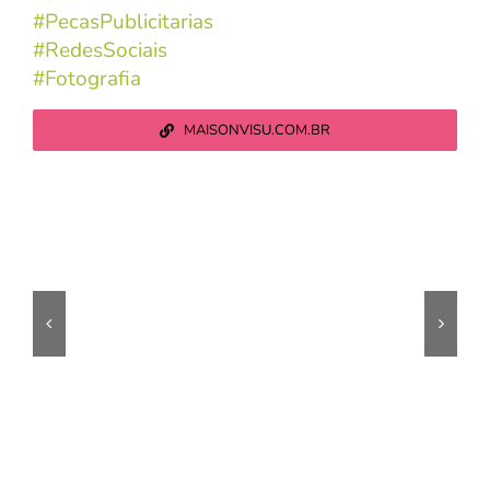
#PecasPublicitarias
#RedesSociais
#Fotografia
MAISONVISU.COM.BR